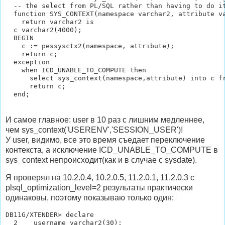
  -- the select from PL/SQL rather than having to do it
  function SYS_CONTEXT(namespace varchar2, attribute va
    return varchar2 is

  c varchar2(4000);

  BEGIN

    c := pessysctx2(namespace, attribute);

    return c;

  exception

    when ICD_UNABLE_TO_COMPUTE then

      select sys_context(namespace,attribute) into c fr
      return c;

И самое главное: user в 10 раз с лишним медленнее,
чем sys_context('USERENV','SESSION_USER')!
У user, видимо, все это время съедает переключение
контекста, а исключение ICD_UNABLE_TO_COMPUTE в
sys_context непроисходит(как и в случае с sysdate).
Я проверял на 10.2.0.4, 10.2.0.5, 11.2.0.1, 11.2.0.3 с
plsql_optimization_level=2 результаты практически
одинаковы, поэтому показываю только один:
DB11G/XTENDER> declare

  2    username varchar2(30);
