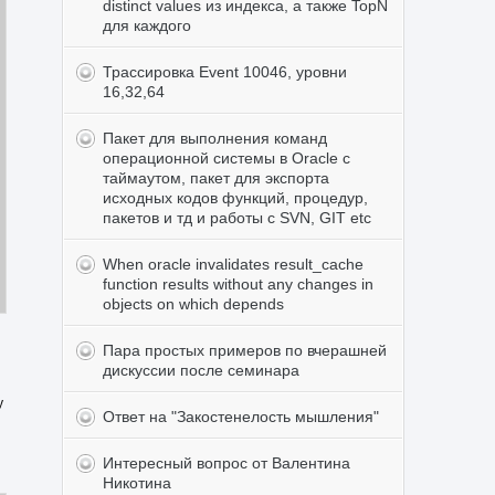
distinct values из индекса, а также TopN
для каждого
Трассировка Event 10046, уровни
16,32,64
Пакет для выполнения команд
операционной системы в Oracle с
таймаутом, пакет для экспорта
исходных кодов функций, процедур,
пакетов и тд и работы с SVN, GIT etc
When oracle invalidates result_cache
function results without any changes in
objects on which depends
Пара простых примеров по вчерашней
дискуссии после семинара
у
Ответ на "Закостенелость мышления"
Интересный вопрос от Валентина
Никотина