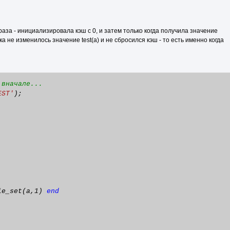
 раза - инициализировала кэш с 0, и затем только когда получила значение
а не изменилось значение test(a) и не сбросился кэш - то есть именно когда
 вначале...
EST'
);
le_set(a,1)
end