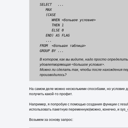
SELECT   ...

   MAX

   (CASE

      WHEN <большое условие>

      THEN 1

      ELSE 0

   END) AS FLAG

   ...

FROM  <большая таблица>

В котором, как вы видите, надо просто определить,
удовлетворяющая <большое условие>.
Можно ли сделать так, чтобы после нахождения пер
производилось?
На самом деле можно несколькими способами, но условие 
получить какой-то профит.
Например, я попробую с помощью создания функции с result_
использовать пакетную переменную(можно, конечно, и sys_
Возьмем за основу запрос: