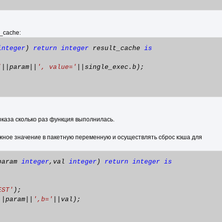
_cache:
integer
)
return
integer
result_cache
is
'
||param||
', value='
||single_exec.b);
оказа сколько раз функция выполнилась.
жное значение в пакетную переменную и осуществлять сброс кэша для
param
integer
,val
integer
)
return
integer
is
EST'
);
||param||
',b='
||val);