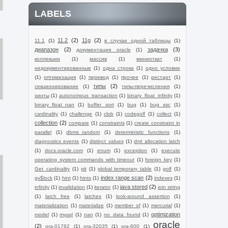
LABELS
11.2
(2)
11g
(2)
11.1
(1)
в случае одной таблицы
(1)
диапазон
(2)
задачка
(3)
документация oracle
(1)
коллекции
(1)
массив
(1)
миниоткат
(1)
недокументированные
(1)
одна строка
(1)
одно условие
(1)
оптимизация
(1)
перевод
(1)
прочее
(1)
рестарт
(1)
типы
(2)
секционирование
(1)
типы-перечисления
(1)
хинты
(1)
autonomous_transaction
(1)
binary_float_infinity
(1)
binary_float_nan
(1)
buffer sort
(1)
bug
(1)
bug ssc
(1)
cardinality
(1)
challenge
(1)
clob
(1)
codegolf
(1)
collect
(1)
collection
(2)
compare
(1)
constraints
(1)
create constraint in
parallel
(1)
dbms_random
(1)
deterministic functions
(1)
diagnostics events
(1)
distinct values
(1)
dml allocation latch
(1)
docs.oracle.com
(1)
enum
(1)
exception
(1)
execute
operating system commands with timeout
(1)
foreign key
(1)
Get_cardinality
(1)
git
(1)
global temporary table
(1)
golf
(1)
index range scan
(2)
gv$lock
(1)
hint
(1)
hints
(1)
indexes
(1)
java stored
(2)
infinity
(1)
invalidation
(1)
iterator
(1)
join string
(1)
latch free
(1)
latches
(1)
look-around assertion
(1)
materialization
(1)
materialize
(1)
member of
(1)
mercurial
(1)
optimization
model
(1)
mysql
(1)
nan
(1)
no_data_found
(1)
oracle
(2)
ora-01762
(1)
ora-32035
(1)
ora-600
(1)