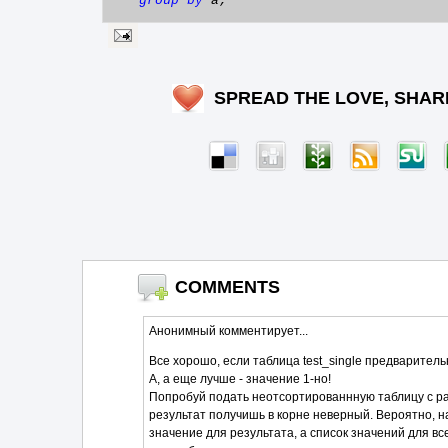
group
by
a;
SPREAD THE LOVE, SHAR
COMMENTS
Анонимный комментирует...
Все хорошо, если таблица test_single предварител
A, а еще лучше - значение 1-но!
Попробуй подать неотсортированнную таблицу с р
результат получишь в корне неверный. Вероятно, на
значение для результата, а список значений для вс