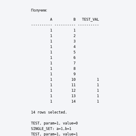
Получим:
         A          B   TEST_VAL

---------- ---------- ----------

         1          1

         1          2

         1          3

         1          4

         1          5

         1          6

         1          7

         1          8

         1          9

         1         10          1

         1         11          1

         1         12          1

         1         13          1

         1         14          1

14 rows selected.

TEST, param=1, value=0

SINGLE_SET: a=1,b=1

TEST, param=1, value=1
