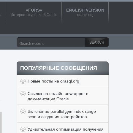
«FORS»
ENGLISH VERSION
p
Интернет-журнал об Oracle
orasql.org
ПОПУЛЯРНЫЕ СООБЩЕНИЯ
Новые посты на orasql.org
Ссылка на онлайн unwrapper в
документации Oracle
Включение parallel для index range
scan и создания констрейнтов
Удивительная оптимизация получения