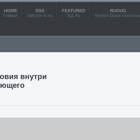
HOME
RSS
FEATURED
RUOUG
Главная
Subcribe to rss
SQL.Ru
Russian Oracle User Grou
ловия внутри
яющего