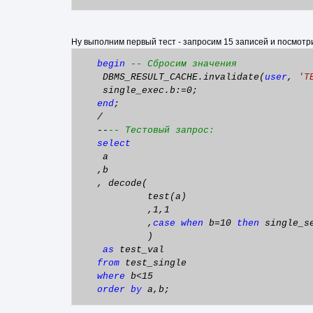
Ну выполним первый тест - запросим 15 записей и посмотри
begin
-- Сбросим значения
DBMS_RESULT_CACHE.invalidate(
user
,
'T
single_exec.b:=0;
end
;
/
--
-- Тестовый запрос:
select
a
,b
, decode(
test(a)
,1,1
,
case
when
b=10
then
single_s
)
as
test_val
from
test_single
where
b<15
order
by
a,b;