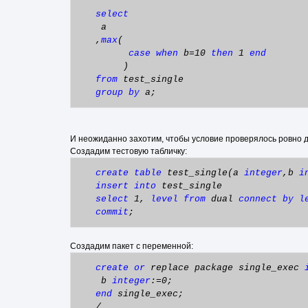
select
a
,
max
(
case
when
b=10
then
1
end
)
from
test_single
group
by
a;
И неожиданно захотим, чтобы условие проверялось ровно 
Создадим тестовую табличку:
create
table
test_single(a
integer
,b
i
insert
into
test_single
select
1,
level
from
dual
connect
by
l
commit
;
Создадим пакет с переменной:
create
or
replace package single_exec
b
integer
:=0;
end
single_exec;
/