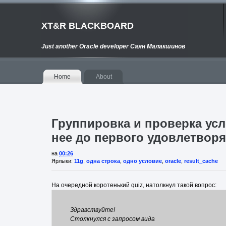
XT&R BLACKBOARD
Just another Oracle developer Саян Малакшинов
Home
About
Группировка и проверка ус
нее до первого удовлетвор
на
00:26
Ярлыки:
11g
,
одна строка
,
одно условие
,
oracle
,
result_cache
На очередной коротенький quiz, натолкнул такой вопрос:
Здравствуйте!
Столкнулся с запросом вида