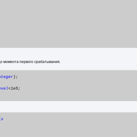
до момента первого срабатывания.
nteger
);
evel
<1e5;
is