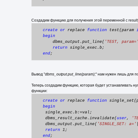
Создадим функцию для получения этой переменной с result
create
or
replace
function
test(param
begin
dbms_output.put_line(
'TEST, param=
return
single_exec.b;
end
;
Вывод "
dbms_output.put_line(param);
" нам нужен лишь для п
Теперь создадим функцию, которая будет устанавливать ну
функции:
create
or
replace
function
single_set(
begin
single_exec.b:=val;
dbms_result_cache.invalidate(
user
,
'T
dbms_output.put_line(
'SINGLE_SET: a='
return
1;
end
;