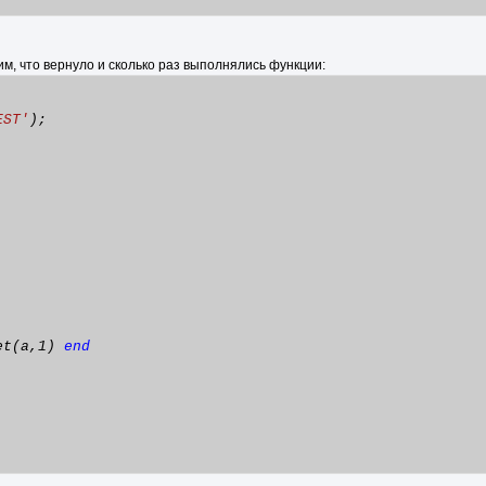
м, что вернуло и сколько раз выполнялись функции:
EST'
);
et(a,1)
end