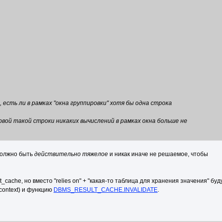
 есть ли в рамках "окна группировки" хотя бы одна строка
вой такой строки никаких вычислений в рамках окна больше не
должно быть
действительно тяжелое
и никак иначе не решаемое, чтобы
cache, но вместо "relies on" + "какая-то таблица для хранения значения" буд
context) и функцию
DBMS_RESULT_CACHE.INVALIDATE
.