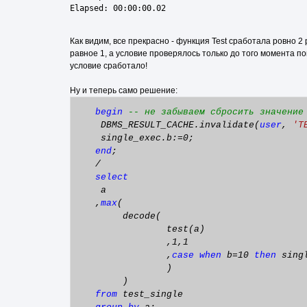
Как видим, все прекрасно - функция Test сработала ровно 2
равное 1, а условие проверялось только до того момента пок
условие сработало!
Ну и теперь само решение:
begin
-- не забываем сбросить значение
DBMS_RESULT_CACHE.invalidate(
user
,
'T
single_exec.b:=0;
end
;
/
select
a
,
max
(
decode(
test(a)
,1,1
,
case
when
b=10
then
sing
)
)
from
test_single