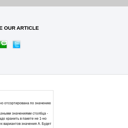
E OUR ARTICLE
ьно отсортирована по значению
азными значениями столбца -
до хранить в пакете не 1-но
ех вариантов значения A. Будет