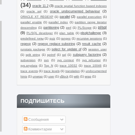
(34)
oracle 11.2
(3)
oracle spatial function based indexes
oracle undocumented behaviour
(2)
(1)
oracle sql
(1)
parallel
(2)
ORACLE XT_REGEXP
(1)
parallel execution
(1)
parallel_enable
(1)
parallel_index
(1)
partition range iterator
pl/sql
partitioning
(2)
descending
(1)
perl
(1)
PL/Scope
(1)
(9)
plsqlchallenge
(3)
PL/SQL developer
(1)
plan_table
(1)
predefined типы
(1)
quiz
(1)
ranges
(1)
recursive sessions
(1)
regexp
(2)
regexp replace substring
(2)
result_cache
(2)
select for update of
(2)
runstats package
(1)
session_user
subquery factoring
(2)
(1)
split string
(1)
sprintf
(1)
sql
(1)
subversion
(1)
svn
(1)
sys_context
(1)
sys_refcursor
(1)
sys.anydata
(1)
Top N
(1)
trace 10032
(1)
trace 10046
(1)
trace events
(1)
trace levels
(1)
translation
(1)
undocumented
hints
(1)
unwrap
(1)
user
(1)
v$lock
(1)
with
(1)
wrap
(1)
ПОДПИШИТЕСЬ
Сообщения
Комментарии